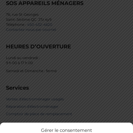
SOS APPAREILS MÉNAGERS
76, rue St-Georges
Saint-Jérôme QC J7z 4y9
Téléphone :
450-432-4620
Contactez-nous par courriel
HEURES D’OUVERTURE
Lundi au vendredi :
9 h 00 à 17 h 00
Samedi et Dimanche : fermé
Services
Ventes d'électroménager usagés
Réparation d'électroménager
Comptoir de pièce de remplacement
Gérer le consentement