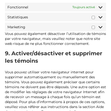
m
r
g
i
c
a
e
l
v
Fonctionnel
s
Toujours activé
p
s
e
e
s
s
-
r
Statistiques
S
f
s
t
o
Marketing
a
M
n
Vous pouvez également désactiver l’utilisation de témoins
t
a
t
par votre navigateur, mais veuillez noter que notre site
i
r
s
web risque de ne plus fonctionner correctement.
s
k
t
e
9. Activer/désactiver et supprimer
i
t
q
i
les témoins
u
n
e
g
Vous pouvez utiliser votre navigateur internet pour
s
supprimer automatiquement ou manuellement des
témoins. Vous pouvez également préciser que certains
témoins ne doivent pas être déposés. Une autre option est
de modifier les réglages de votre navigateur Internet afin
de recevoir un message à chaque fois qu’un témoin est
déposé. Pour plus d’informations à propos de ces options,
veuillez vous référer aux instructions dans la section Aide