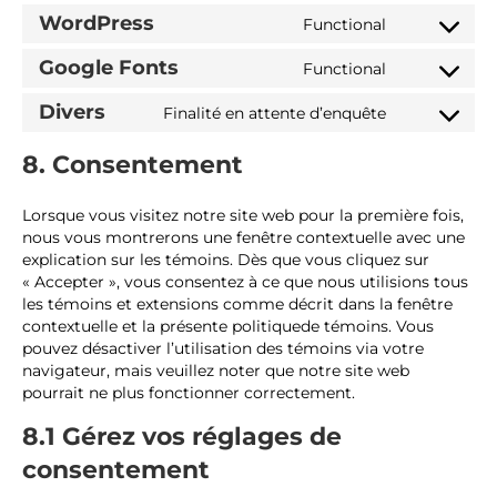
e
n
s
o
o
WordPress
Functional
r
t
e
n
C
s
v
t
n
s
o
e
Google Fonts
Functional
i
o
t
e
n
C
r
c
s
t
n
s
o
v
Divers
Finalité en attente d’enquête
e
e
o
t
e
n
C
i
w
r
s
t
n
s
o
c
8. Consentement
o
v
e
o
t
e
n
e
o
i
r
s
t
n
s
g
c
c
v
e
o
t
e
Lorsque vous visitez notre site web pour la première fois,
o
o
e
i
r
s
t
n
nous vous montrerons une fenêtre contextuelle avec une
o
m
w
c
v
e
o
t
explication sur les témoins. Dès que vous cliquez sur
g
m
p
e
i
r
s
t
« Accepter », vous consentez à ce que nous utilisions tous
l
e
f
c
c
v
e
o
les témoins et extensions comme décrit dans la fenêtre
e
r
o
o
e
i
r
s
contextuelle et la présente politiquede témoins. Vous
-
c
r
m
g
c
v
e
pouvez désactiver l’utilisation des témoins via votre
a
e
m
p
o
e
i
r
navigateur, mais veuillez noter que notre site web
n
s
l
o
w
c
v
pourrait ne plus fonctionner correctement.
a
i
g
o
e
i
l
8.1 Gérez vos réglages de
a
l
r
g
c
y
n
e
d
o
e
t
consentement
z
-
p
o
d
i