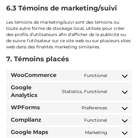
6.3 Témoins de marketing/suivi
Les témoins de marketing/suivi sont des témoins ou
toute autre forme de stockage local, utilisés pour créer
des profils d’utilisateurs afin d’afficher de la publicité ou
de suivre l’utilisateur sur ce site web ou sur plusieurs sites
web dans des finalités marketing similaires.
7. Témoins placés
WooCommerce
Functional
C
o
Google
n
Statistics, Functional
C
Analytics
s
o
e
n
WPForms
Preferences
n
C
s
t
o
e
Complianz
Functional
t
n
C
n
o
s
o
t
Google Maps
Marketing
s
e
n
C
t